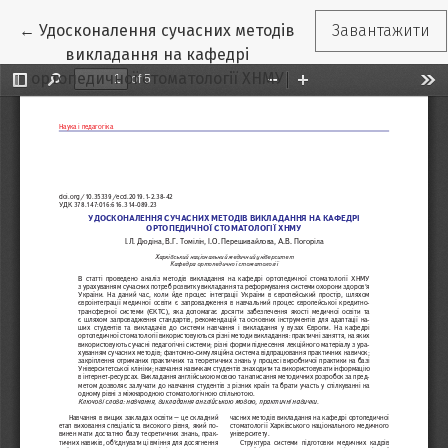
Повернутися до подробиць статті
←
Удосконалення сучасних методів
Завантажити
викладання на кафедрі
ортопедичної стоматології ХНМУ