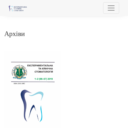
Архіви
Архіви