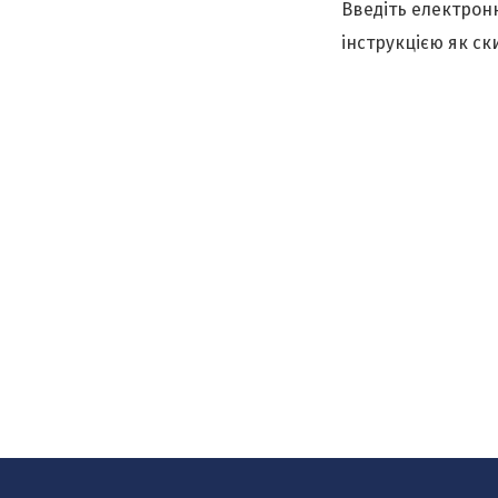
Введіть електронн
інструкцією як ск