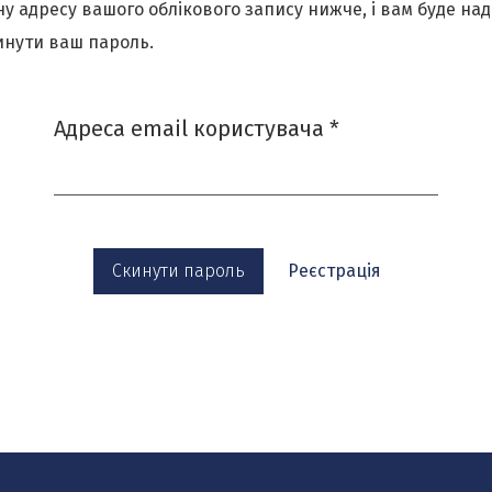
у адресу вашого облікового запису нижче, і вам буде над
инути ваш пароль.
Обов'язково
Адреса email користувача
*
Скинути пароль
Реєстрація