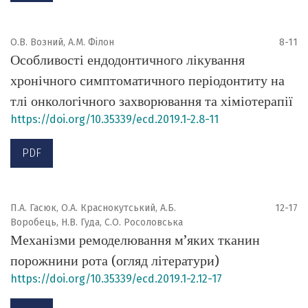
О.В. Возний, А.М. Філон
8-11
Особливості ендодонтичного лікування
хронічного симптоматичного періодонтиту на
тлі онкологічного захворювання та хіміотерапії
https://doi.org/10.35339/ecd.2019.1-2.8-11
PDF
П.А. Гасюк, О.А. Краснокутський, А.Б.
12-17
Воробець, Н.В. Гуда, С.О. Росоловська
Механізми ремоделювання м’яких тканин
порожнини рота (огляд літератури)
https://doi.org/10.35339/ecd.2019.1-2.12-17