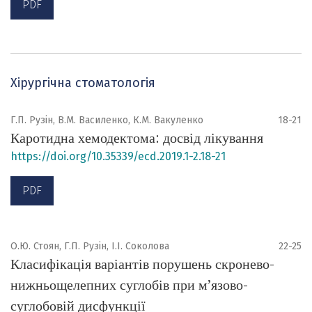
PDF
Хірургічна стоматологія
Г.П. Рузін, В.М. Василенко, К.М. Вакуленко
18-21
Каротидна хемодектома: досвід лікування
https://doi.org/10.35339/ecd.2019.1-2.18-21
PDF
О.Ю. Стоян, Г.П. Рузін, І.І. Соколова
22-25
Класифікація варіантів порушень скронево-
нижньощелепних суглобів при м’язово-
суглобовій дисфункції