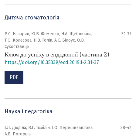
Дитяча стоматологія
Р.С. Назарян, Ю.В. Фоменко, Н.А. Щебликіна,
31-37
Т.О. Колєсова, Н.В. Голік, А.С. Білоус, О.В.
Сухоставець
Ключ до успіху в ендодонтії (частина 2)
https://doi.org/10.35339/ecd.2019.1-2.31-37
PDF
Наука і педагогіка
І.Л. Дюдіна, В.Г. Томілін, І.О. Перешивайлова,
38-42
А.В. Погоріла